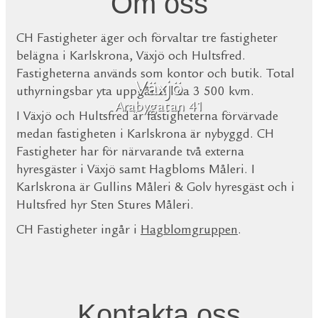
Om oss
CH Fastigheter äger och förvaltar tre fastigheter
belägna i Karlskrona, Växjö och Hultsfred.
Fastigheterna används som kontor och butik. Total
Växjö
uthyrningsbar yta uppgår till ca 3 500 kvm.
Arabygatan 41
I Växjö och Hultsfred är fastigheterna förvärvade
medan fastigheten i Karlskrona är nybyggd. CH
Fastigheter har för närvarande två externa
hyresgäster i Växjö samt Hagbloms Måleri. I
Karlskrona är Gullins Måleri & Golv hyresgäst och i
Hultsfred hyr Sten Stures Måleri.
CH Fastigheter ingår i
Hagblomgruppen
.
Kontakta oss