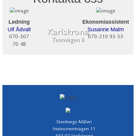
Ledning
Ekonomiassistent
Ulf Ådvall
Susanne Malm
Karlskrona
070-307
070-210 95 53
Tennvägen 8
70 48
Stenbergs Måleri
Instrumentvägen 11