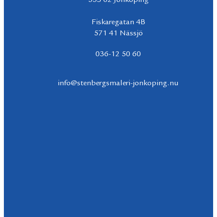
553 02 Jönköping
Fiskaregatan 4B
571 41 Nässjö
036-12 50 60
info@stenbergsmaleri-jonkoping.nu